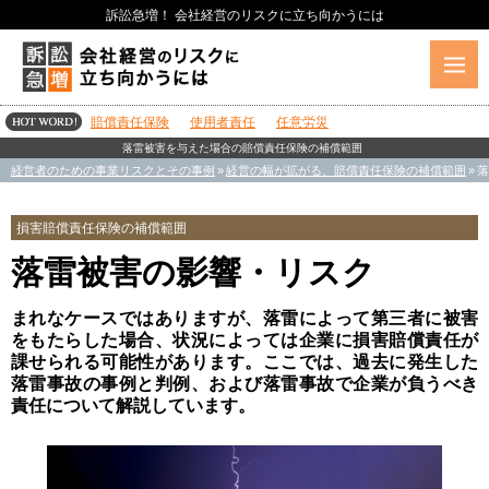
訴訟急増！ 会社経営のリスクに立ち向かうには
賠償責任保険
使用者責任
任意労災
落雷被害を与えた場合の賠償責任保険の補償範囲
経営者のための事業リスクとその事例
»
経営の幅が拡がる、賠償責任保険の補償範囲
»
落
損害賠償責任保険の補償範囲
落雷被害の影響・リスク
まれなケースではありますが、落雷によって第三者に被害
をもたらした場合、状況によっては企業に損害賠償責任が
課せられる可能性があります。ここでは、過去に発生した
落雷事故の事例と判例、および落雷事故で企業が負うべき
責任について解説しています。