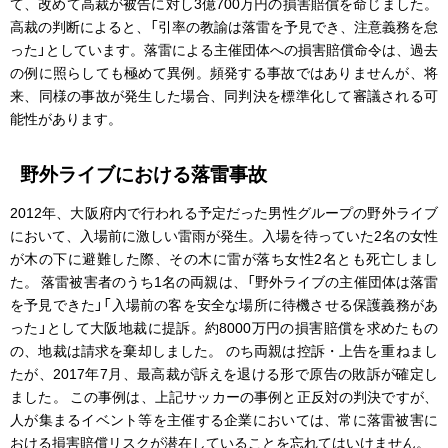
て、改めて高裁が被告に対し3億700万円の損害賠償を命じました。
高裁の判断によると、「引率の教諭は落雷を予見でき、注意義務を怠
った」としています。落雷による主催団体への損害賠償命令は、過去
の例に照らしても極めて異例。頻発する事故ではありませんが、将
来、同様の事故が発生した場合、同判決を標準化して審議される可
能性があります。
野外ライブにおける落雷事故
2012年、大阪府内で行われる予定だった男性グループの野外ライブ
において、入場前に激しい雷雨が発生。入場を待っていた2名の女性
が木の下に避難した際、その木に雷が落ち女性2名とも死亡しまし
た。 落雷被害者のうち1名の両親は、「野外ライブの主催団体は落雷
を予見できた」「入場前の客を安全な場所に待機させる保護義務があ
った」として大阪地裁に提訴。約8000万円の損害賠償を求めたもの
の、地裁は請求を棄却しました。 のち両親は控訴・上告を重ねまし
たが、2017年7月、最高裁が訴えを退ける形で原告の敗訴が確定し
ました。 この事例は、上記サッカーの事例と正反対の判決ですが、
人が集まるイベント等を主催する企業においては、常に落雷被害に
おける損害賠償リスクが潜在していることを忘れてはいけません。