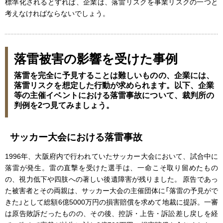
標準化されるとすれば、企業は、落雷リスクを事業リスクの一つと
考えなければならないでしょう。
落雷被害の影響を受けた事例
落雷を完全に予見することは難しいものの、企業には、
落雷リスクを想定した行動が求められます。以下、企業
等の主催イベントにおける落雷事故について、裁判所の
判例を2つ見てみましょう。
サッカー大会における落雷事故
1996年、大阪府内で行われていたサッカー大会において、試合中に
落雷が発生。雷の直撃を受けた選手は、一命こそ取り留めたもの
の、視力低下や四肢への著しい後遺障害が残りました。 原告であっ
た被害者とその両親は、サッカー大会の主催団体に「落雷の予見がで
きた」として総額6億5000万円の損害賠償を求めて地裁に提訴。一審
は原告敗訴だったものの、その後、控訴・上告・訴訟差し戻しを経