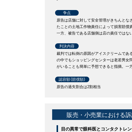
争点
原告は店舗に対して安全管理がきちんとな
たことの土地工作物責任によって損害賠償
一方、被告である店舗側は店の責任ではな
判決内容
裁判では転倒の原因がアイスクリームであ
の中でもショッピングセンターは老若男女
がいることも簡単に予想できると指摘。一
認容額（賠償額）
原告の過失割合は2割相当
販売・小売業における訴
目の異常で眼科医とコンタクトレン