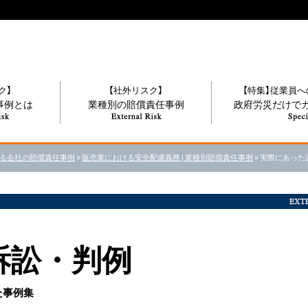
ク】
【社外リスク】
【特集】従業員
事例とは
業種別の賠償責任事例
政府労災だけで
見る会社の賠償責任事例
»
販売業における安全配慮義務 | 業種別賠償責任事例
»
実際にあった
訴訟・判例
た事例集