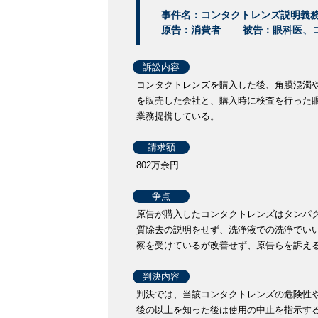
事件名：コンタクトレンズ説明義
原告：消費者
被告：眼科医、
訴訟内容
コンタクトレンズを購入した後、角膜混濁
を販売した会社と、購入時に検査を行った
業務提携している。
請求額
802万余円
争点
原告が購入したコンタクトレンズはタンパ
質除去の説明をせず、洗浄液での洗浄でい
察を受けているが改善せず、原告らを訴え
判決内容
判決では、当該コンタクトレンズの危険性
後の以上を知った後は使用の中止を指示す