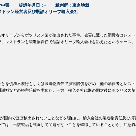
食中毒
提訴年月日：-
裁判所：東京地裁
ストラン経営者及び瓶詰オリーブ輸入会社
詰オリーブからボツリヌス菌が検出された事件。被害に遭った消費者はレスト
が、レストランも製造物責任で瓶詰オリーブ輸入会社を訴えたというケース。
社とを債務不履行もしくは製造物責任で損害賠償を求め、他の消費者とレスト
慰謝料などの損害賠償を求めた。一方、輸入会社は瓶の開封後にボツリヌス菌
菌が国内でほぼ検出されないことなどを理由に、輸入会社の製造物責任及び損
いては、当該製品を試食して問題がないことを確認していることから、注意義