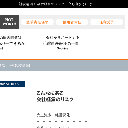
訴訟急増！ 会社経営のリスクに立ち向かうには
賠償責任保険
使用者責任
任意労災
への損害賠償は
会社をサポートする
カバーできるか
賠償責任保険の一覧！
訴訟・判例【販売業編】
売上減少・経営悪化
企業イメージの低下