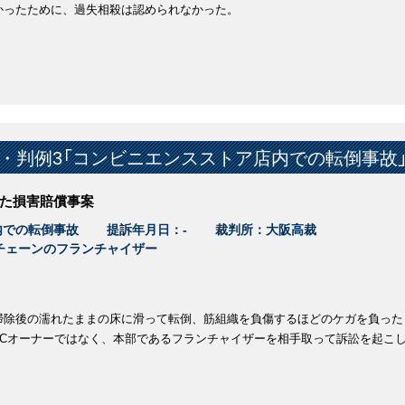
かったために、過失相殺は認められなかった。
・判例3「コンビニエンスストア店内での転倒事故
た損害賠償事案
内での転倒事故
提訴年月日：-
裁判所：大阪高裁
チェーンのフランチャイザー
掃除後の濡れたままの床に滑って転倒、筋組織を負傷するほどのケガを負った
FCオーナーではなく、本部であるフランチャイザーを相手取って訴訟を起こ