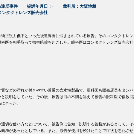
務違反事件
提訴年月日：-
裁判所：大阪地裁
コンタクトレンズ販売会社
や矯正視力低下といった後遺障害に悩まされている原告。そのコンタクトレン
眼科医を相手取って損害賠償を起こした。眼科医はコンタクトレンズ販売会社
ク質などの汚れが付きやすい普通の含水性製品で、眼科医も販売店員もタンパ
いと説明をしていた。その後、原告は目の不調を訴えて被告の眼科医で複数回
るに至った。
や適切な使い方などについて、被告側に告知・説明する義務があるとして、そ
る義務があったとしている。また、原告が使用を続けたことで症状を悪化させ