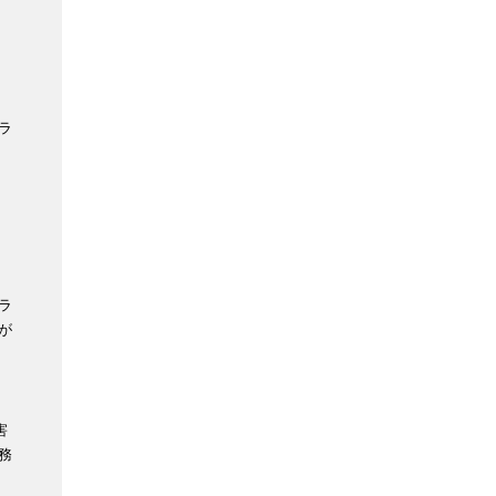
ラ
ラ
が
害
務