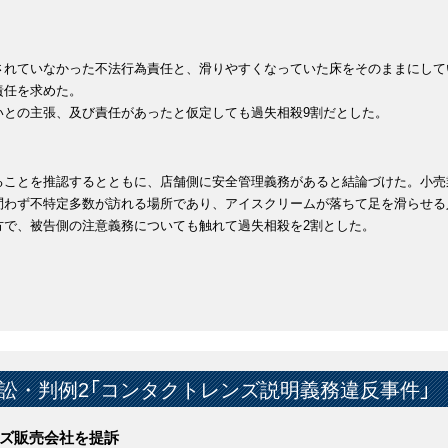
されていなかった不法行為責任と、滑りやすくなっていた床をそのままにして
責任を求めた。
いとの主張、及び責任があったと仮定しても過失相殺9割だとした。
ることを推認するとともに、店舗側に安全管理義務があると結論づけた。小売
問わず不特定多数が訪れる場所であり、アイスクリームが落ちて足を滑らせる
方で、被告側の注意義務についても触れて過失相殺を2割とした。
訟・判例2「コンタクトレンズ説明義務違反事件」
ズ販売会社を提訴