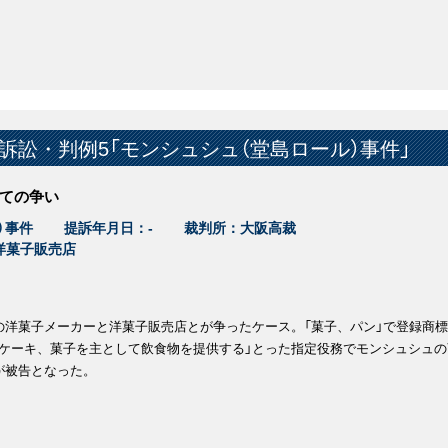
訴訟・判例5「モンシュシュ（堂島ロール）事件」
ての争い
）事件
提訴年月日：-
裁判所：大阪高裁
洋菓子販売店
の洋菓子メーカーと洋菓子販売店とが争ったケース。「菓子、パン」で登録商
ケーキ、菓子を主として飲食物を提供する」とった指定役務でモンシュシュの
が被告となった。