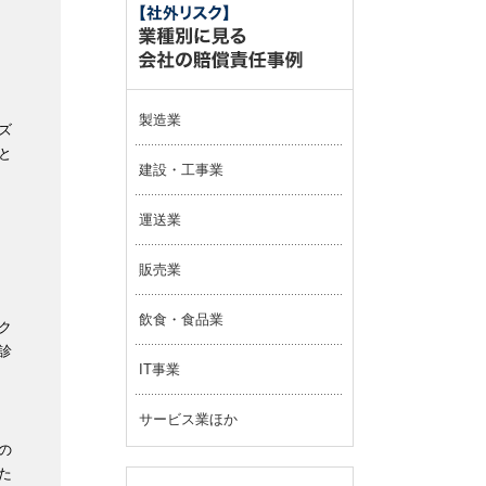
製造業
ズ
と
建設・工事業
運送業
販売業
飲食・食品業
ク
診
IT事業
サービス業ほか
の
た