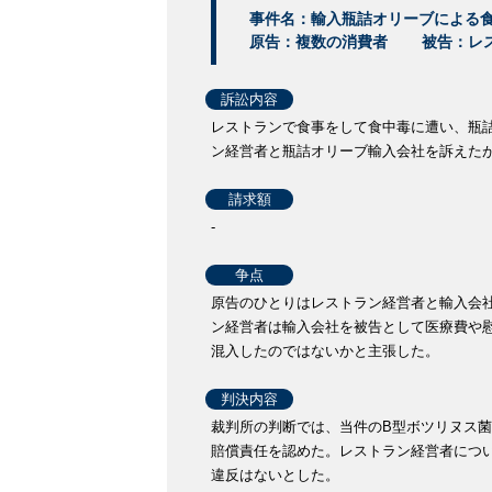
事件名：輸入瓶詰オリーブによる
原告：複数の消費者
被告：レ
訴訟内容
レストランで食事をして食中毒に遭い、瓶
ン経営者と瓶詰オリーブ輸入会社を訴えた
請求額
-
争点
原告のひとりはレストラン経営者と輸入会
ン経営者は輸入会社を被告として医療費や
混入したのではないかと主張した。
判決内容
裁判所の判断では、当件のB型ボツリヌス
賠償責任を認めた。レストラン経営者につ
違反はないとした。