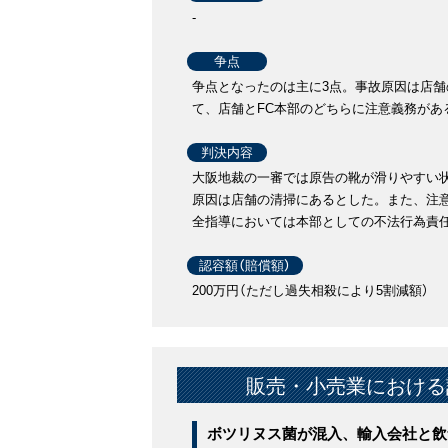
-
争点
争点となったのは主に3点。事故原因は店
て、店舗とFC本部のどちらに注意義務があ
判決内容
大阪地裁の一審では原告の靴が滑りやすい
原因は店舗の清掃にあるとした。また、注
全指導においては本部としての不法行為責
認容額（賠償額）
200万円（ただし過失相殺により5割減額）
販売・小売業における
ボツリヌス菌が混入、輸入会社と飲